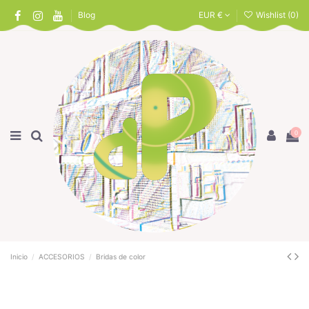
Blog
EUR €
Wishlist (
0
)
0
Inicio
ACCESORIOS
Bridas de color