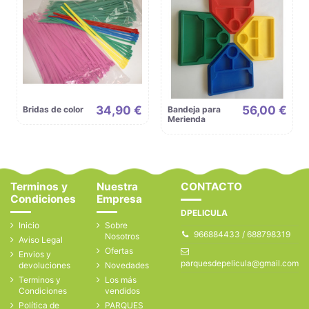
34,90 €
56,00 €
Bridas de color
Bandeja para
Merienda
Terminos y
Nuestra
CONTACTO
Condiciones
Empresa
DPELICULA
Inicio
Sobre
966884433 / 688798319
Nosotros
Aviso Legal
Ofertas
Envios y
parquesdepelicula@gmail.com
devoluciones
Novedades
Terminos y
Los más
Condiciones
vendidos
Política de
PARQUES