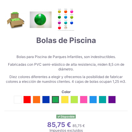
Bolas de Piscina
Bolas para Piscina de Parques Infantiles, son indestructibles.
Fabricadas con PVC semi-elástico de alta resistencia, miden 8,5 cm de
diámetro.
Diez colores diferentes a elegir y ofrecemos la posibilidad de fabricar
colores a elección de nuestros clientes. 4 cajas de bolas ocupan 1,25 m3.
Color
Blanco
Rojo
Naranja
Azul
Verde
Amarillo
Pistacho
Fucsia
Celeste
Turquesa
Morado
Disponible
85,75 €
85,75 €
Impuestos excluidos