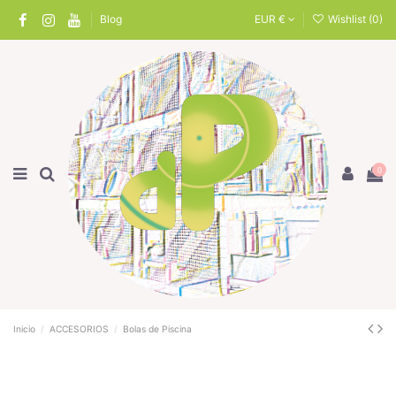
Blog
EUR €
Wishlist (
0
)
0
Inicio
ACCESORIOS
Bolas de Piscina