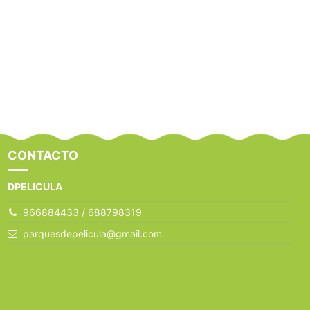
CONTACTO
DPELICULA
966884433 / 688798319
parquesdepelicula@gmail.com