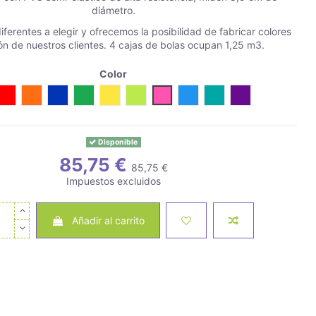
diámetro.
iferentes a elegir y ofrecemos la posibilidad de fabricar colores
ón de nuestros clientes. 4 cajas de bolas ocupan 1,25 m3.
Color
co
Rojo
Naranja
Azul
Verde
Amarillo
Pistacho
Fucsia
Celeste
Turquesa
Morado
Disponible
85,75 €
85,75 €
Impuestos excluidos
Añadir al carrito