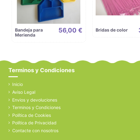
56,00 €
Bandeja para
Bridas de color
Merienda
Terminos y Condiciones
Inicio
Aviso Legal
Envios y devoluciones
Terminos y Condiciones
Política de Cookies
Política de Privacidad
Contacte con nosotros