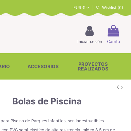
EUR €
Wishlist (
0
)
Iniciar sesión
Carrito
PROYECTOS
ARIO
ACCESORIOS
REALIZADOS
Bolas de Piscina
 para Piscina de Parques Infantiles, son indestructibles.
 con PVC semi-elástico de alta resistencia, miden 8,5 cm de