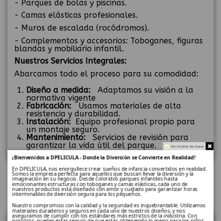
- Parques de bolas y piscinas.
- Camas elásticas profesionales.
- Muros de escalada (rocódromos).
- Complementos y accesorios: Toboganes, figuras
blandas y mobiliario infantil.
Nuestros Servicios Integrales:
Abarcamos todo el proceso para su comodidad:
Diseño a medida:
Adaptamos su visión a la
normativa vigente
Fabricación:
Usamos materiales de alta
resistencia y durabilidad.
Instalación:
Equipo profesional propio para
un montaje seguro.
Mantenimiento:
Servicios de revisión para
garantizar la vida útil del parque.
No mostrar de nuevo
¡Bienvenidos a DPELICULA - Donde la Diversión se Convierte en Realidad!
En DPELICULA, nos enorgullece crear sueños de infancia convertidos en realidad.
Somos la empresa perfecta para aquellos que buscan llevar la diversión y la
Seguridad Certificada: Nuestra
imaginación en su negocio. Desde coloridos parques infantiles hasta
emocionantes estructuras con toboganes y camas elásticas, cada uno de
Máxima Prioridad
nuestros productos está diseñado con amor y cuidado para garantizar horas
interminables de diversión segura para los pequeños.
Nuestro compromiso con la calidad y la seguridad es inquebrantable. Utilizamos
materiales duraderos y seguros en cada uno de nuestros diseños, y nos
aseguramos de cumplir con los estándares más estrictos de la industria. Con
En DPELICULA, la seguridad no es negociable.
nosotros, puedes estar seguro de que estás obteniendo lo mejor para los niños