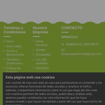
Terminos y
Nuestra
CONTACTO
Condiciones
Empresa
DPELICULA
Inicio
Sobre
966884433 / 688798319
Nosotros
Aviso Legal
Ofertas
Envios y
parquesdepelicula@gmail.com
devoluciones
Novedades
Terminos y
Los más
Condiciones
vendidos
Política de
PARQUES
Cookies
CAMAS
Política de
ELASTICAS
Esta página web usa cookies
Privacidad
ACCESORIOS
Las cookies de este sitio web se usan para personalizar el contenido y los
Contacte con
anuncios, ofrecer funciones de redes sociales y analizar el tráfico.
PROYECTOS
nosotros
Además, compartimos información sobre el uso que haga del sitio web
REALIZADOS
con nuestros partners de redes sociales, publicidad y análisis web,
PARQUES
quienes pueden combinarla con otra información que les haya
INFANTILES
proporcionado o que hayan recopilado a partir del uso que haya hecho de