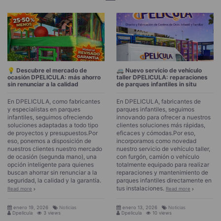
💡 Descubre el mercado de
🚐 Nuevo servicio de vehículo
ocasión DPELICULA: más ahorro
taller DPELICULA: reparaciones
sin renunciar a la calidad
de parques infantiles in situ
En DPELICULA, como fabricantes
En DPELICULA, fabricantes de
y especialistas en parques
parques infantiles, seguimos
infantiles, seguimos ofreciendo
innovando para ofrecer a nuestros
soluciones adaptadas a todo tipo
clientes soluciones más rápidas,
de proyectos y presupuestos.Por
eficaces y cómodas.Por eso,
eso, ponemos a disposición de
incorporamos como novedad
nuestros clientes nuestro mercado
nuestro servicio de vehículo taller,
de ocasión (segunda mano), una
con furgón, camión o vehículo
opción inteligente para quienes
totalmente equipado para realizar
buscan ahorrar sin renunciar a la
reparaciones y mantenimiento de
seguridad, la calidad y la garantía.
parques infantiles directamente en
tus instalaciones.
Read more
Read more
enero 19, 2026
Noticias
enero 13, 2026
Noticias
Dpelicula
3 views
Dpelicula
10 views