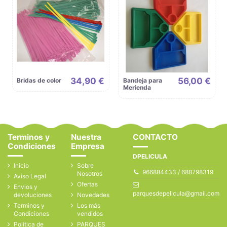
34,90 €
56,00 €
Bridas de color
Bandeja para
Merienda
Terminos y
Nuestra
CONTACTO
Condiciones
Empresa
DPELICULA
Inicio
Sobre
966884433 / 688798319
Nosotros
Aviso Legal
Ofertas
Envios y
parquesdepelicula@gmail.com
devoluciones
Novedades
Terminos y
Los más
Condiciones
vendidos
Política de
PARQUES