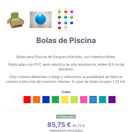
Bolas de Piscina
Bolas para Piscina de Parques Infantiles, son indestructibles.
Fabricadas con PVC semi-elástico de alta resistencia, miden 8,5 cm de
diámetro.
Diez colores diferentes a elegir y ofrecemos la posibilidad de fabricar
colores a elección de nuestros clientes. 4 cajas de bolas ocupan 1,25 m3.
Color
Blanco
Rojo
Naranja
Azul
Verde
Amarillo
Pistacho
Fucsia
Celeste
Turquesa
Morado
Disponible
85,75 €
85,75 €
Impuestos excluidos