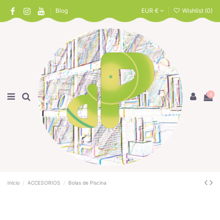
Blog
EUR €
Wishlist (
0
)
0
Inicio
ACCESORIOS
Bolas de Piscina