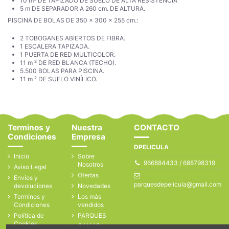
10 m² DE TAPIZADO DE SUELO DE ALTA RESISTENCIA
5 m DE SEPARADOR A 260 cm. DE ALTURA.
PISCINA DE BOLAS DE 350 x 300 x 255 cm.:
2 TOBOGANES ABIERTOS DE FIBRA.
1 ESCALERA TAPIZADA.
1 PUERTA DE RED MULTICOLOR.
11 m ² DE RED BLANCA (TECHO).
5.500 BOLAS PARA PISCINA.
11 m ² DE SUELO VINÍLICO.
Terminos y
Nuestra
CONTACTO
Condiciones
Empresa
DPELICULA
Inicio
Sobre
966884433 / 688798319
Nosotros
Aviso Legal
Ofertas
Envios y
parquesdepelicula@gmail.com
devoluciones
Novedades
Terminos y
Los más
Condiciones
vendidos
Política de
PARQUES
Cookies
CAMAS