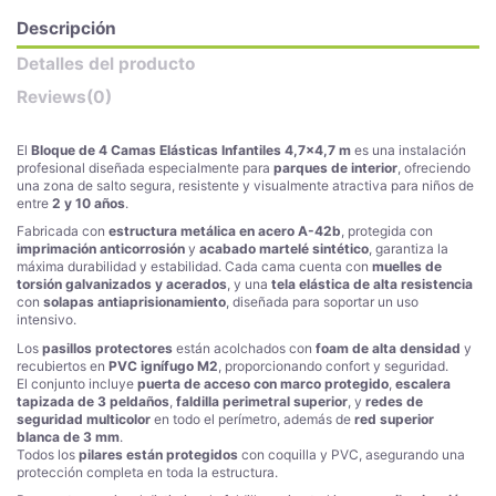
Descripción
Detalles del producto
Reviews
(0)
El
Bloque de 4 Camas Elásticas Infantiles 4,7x4,7 m
es una instalación
profesional diseñada especialmente para
parques de interior
, ofreciendo
una zona de salto segura, resistente y visualmente atractiva para niños de
entre
2 y 10 años
.
Fabricada con
estructura metálica en acero A-42b
, protegida con
imprimación anticorrosión
y
acabado martelé sintético
, garantiza la
máxima durabilidad y estabilidad. Cada cama cuenta con
muelles de
torsión galvanizados y acerados
, y una
tela elástica de alta resistencia
con
solapas antiaprisionamiento
, diseñada para soportar un uso
intensivo.
Los
pasillos protectores
están acolchados con
foam de alta densidad
y
recubiertos en
PVC ignífugo M2
, proporcionando confort y seguridad.
El conjunto incluye
puerta de acceso con marco protegido
,
escalera
tapizada de 3 peldaños
,
faldilla perimetral superior
, y
redes de
seguridad multicolor
en todo el perímetro, además de
red superior
blanca de 3 mm
.
Todos los
pilares están protegidos
con coquilla y PVC, asegurando una
protección completa en toda la estructura.