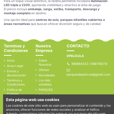
Para un toque visual distintivo, la faldilla perimetral incorpora
iluminación
LED triple a 220V
, aportando visibilidad y atractivo al área de juego.
El precio incluye
embalaje, carga, estiba, transporte, descarga y
montaje completo
en destino.
Una opción ideal para
centros de ocio, parques infantiles cubiertos o
áreas recreativas
que buscan ofrecer diversión segura y de calidad.
Terminos y
Nuestra
CONTACTO
Condiciones
Empresa
DPELICULA
Inicio
Sobre
966884433 / 688798319
Nosotros
Aviso Legal
Ofertas
Envios y
parquesdepelicula@gmail.com
devoluciones
Novedades
Terminos y
Los más
Condiciones
vendidos
Política de
PARQUES
Cookies
CAMAS
Política de
ELASTICAS
Esta página web usa cookies
Privacidad
ACCESORIOS
Las cookies de este sitio web se usan para personalizar el contenido y los
Contacte con
anuncios, ofrecer funciones de redes sociales y analizar el tráfico.
PROYECTOS
nosotros
Además, compartimos información sobre el uso que haga del sitio web
REALIZADOS