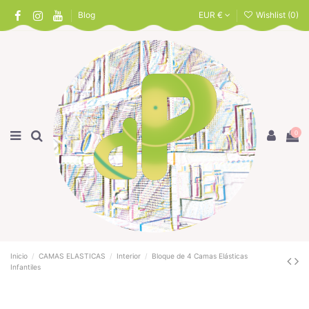
Blog
EUR €
Wishlist (
0
)
0
Inicio
CAMAS ELASTICAS
Interior
Bloque de 4 Camas Elásticas
Infantiles