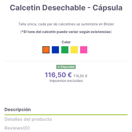
Calcetin Desechable - Cápsula
Talla única, cada par de calcetines se suministra en Blister
(
*El tono del calcetín puede variar según existencias
)
Color
Naranja
Azul
Verde
Amarillo
Fucsia
Disponible
116,50 €
116,50 €
Impuestos excluidos
Descripción
Detalles del producto
Reviews
(0)