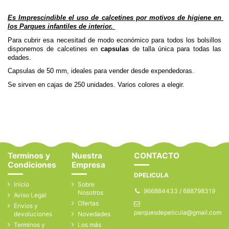
Es Imprescindible el uso de calcetines por motivos de higiene en 
los Parques infantiles de interior.
Para cubrir esa necesitad de modo económico para todos los bolsillos 
disponemos de calcetines en 
capsulas
 de
 talla única
para todas las 
edades. 
Capsulas de 50 mm, ideales para vender desde expendedoras.
Se sirven en cajas de 250 unidades. Varios colores a elegir.
Terminos y
Nuestra
CONTACTO
Condiciones
Empresa
DPELICULA
Inicio
Sobre
966884433 / 688798319
Nosotros
Aviso Legal
Ofertas
Envios y
parquesdepelicula@gmail.com
devoluciones
Novedades
Terminos y
Los más