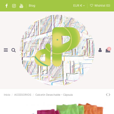
Blog
EUR €
Wishlist (
0
)
0
Inicio
ACCESORIOS
Calcetin Desechable - Cápsula